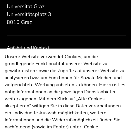
Seitenbereichs.
Zusatzinformationen:
Zur
Zur
Universität Graz
Zur
Übersicht
Übersicht
Universitätsplatz 3
Übersicht
der
der
8010 Graz
der
Seitenbereiche
Seitenbereiche
Seitenbereiche
Anfahrt und Kontakt
Kommunikation und Öffentlichkeitsarbeit
Unsere Website verwendet Cookies, um die
grundlegende Funktionalität unserer Website zu
Moodle
gewährleisten sowie die Zugriffe auf unserer Website zu
UNIGRAZonline
analysieren bzw. um Funktionen für Soziale Medien und
Impressum
zielgerichtete Werbung anbieten zu können. Hierzu ist es
Datenschutzerklärung
nötig Informationen an die jeweiligen Dienstanbieter
Cookie-Einstellungen
weiterzugeben. Mit dem Klick auf „Alle Cookies
Barrierefreiheitserklärung
akzeptieren“ willigen Sie in diese Datenverarbeitungen
ein. Individuelle Auswahlmöglichkeiten, weitere
Informationen und die Widerrufsmöglichkeit finden Sie
nachfolgend (sowie im Footer) unter „Cookie-
Wetterstation
Uni Graz