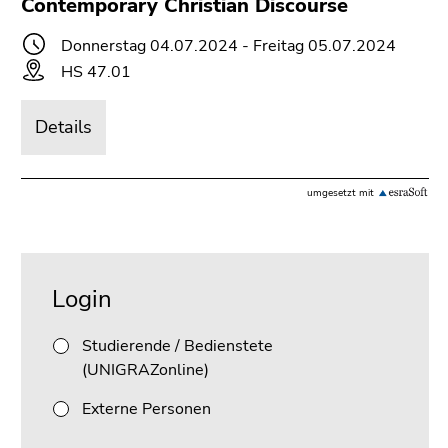
Contemporary Christian Discourse
bestätigen
Sie diesen
Donnerstag 04.07.2024 - Freitag 05.07.2024
Link.
HS 47.01
Beginn
Zum
des
Inhalt
Details
Seitenbereichs:
(Zugriffstaste
Seitenbereiche:
1)
Zur
umgesetzt mit
Positionsanzeige
(Zugriffstaste
2)
Beginn
Ende
Zur
des
dieses
Login
Hauptnavigation
Seitenbereichs:
Seitenbereichs.
(Zugriffstaste
Unternavigation:
Zur
Studierende / Bedienstete
3)
Übersicht
(UNIGRAZonline)
Zur
der
Unternavigation
Seitenbereiche
Externe Personen
(Zugriffstaste