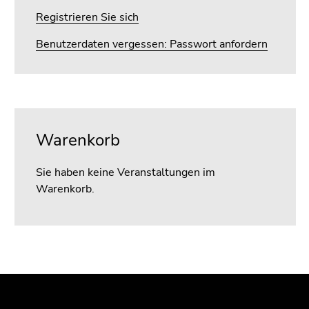
4)
Registrieren Sie sich
Zu
den
Benutzerdaten vergessen: Passwort anfordern
Zusatzinformationen
(Zugriffstaste
5)
Zu
den
Warenkorb
Seiteneinstellungen
(Benutzer/Sprache)
(Zugriffstaste
Sie haben keine Veranstaltungen im
8)
Warenkorb.
Zur
Suche
(Zugriffstaste
9)
Beginn
Ende
Ende
Ende
des
dieses
dieses
dieses
Seitenbereichs:
Seitenbereichs.
Seitenbereichs.